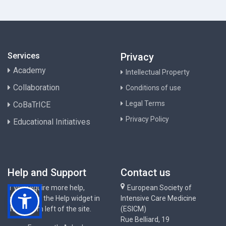
Services
Privacy
Academy
Intellectual Property
Collaboration
Conditions of use
Legal Terms
CoBaTrICE
Privacy Policy
Educational Initiatives
Help and Support
Contact us
If you require more help,
European Society of
please use the Help widget in
Intensive Care Medicine
the bottom left of the site.
(ESICM)
Rue Belliard, 19